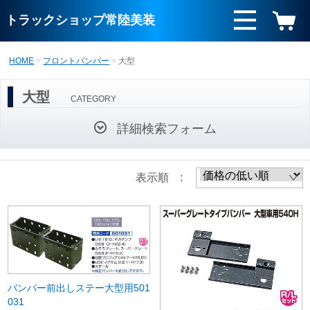
トラックショップ常陸美装
HOME
フロントバンパー
大型
大型
CATEGORY
詳細検索フォーム
表示順 :
バンパー前出しステー大型用501
031