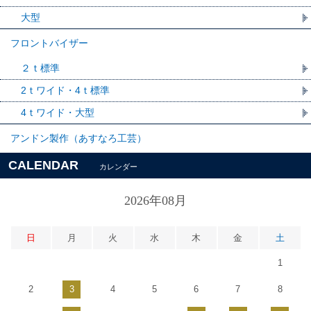
大型
フロントバイザー
２ｔ標準
2ｔワイド・4ｔ標準
4ｔワイド・大型
アンドン製作（あすなろ工芸）
CALENDAR
カレンダー
2026年08月
日
月
火
水
木
金
土
1
2
3
4
5
6
7
8