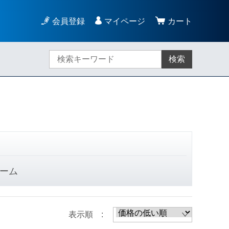
会員登録
マイページ
カート
検索
ーム
表示順 :