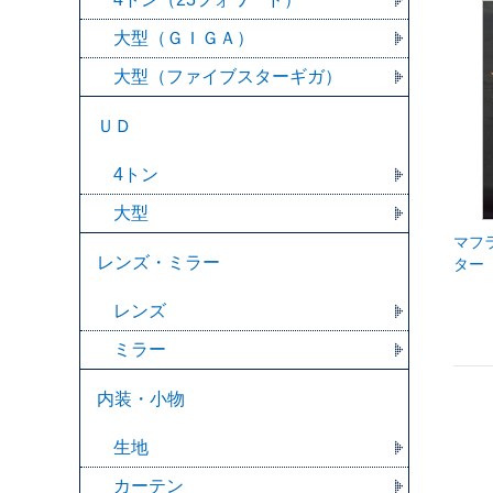
大型（ＧＩＧＡ）
大型（ファイブスターギガ）
ＵＤ
4トン
大型
マフ
レンズ・ミラー
ター
レンズ
ミラー
内装・小物
生地
カーテン