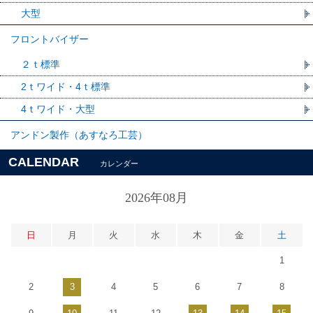
大型
フロントバイザー
２ｔ標準
2ｔワイド・4ｔ標準
4ｔワイド・大型
アンドン製作（あすなろ工芸）
CALENDAR
カレンダー
2026年08月
日
月
火
水
木
金
土
1
2
3
4
5
6
7
8