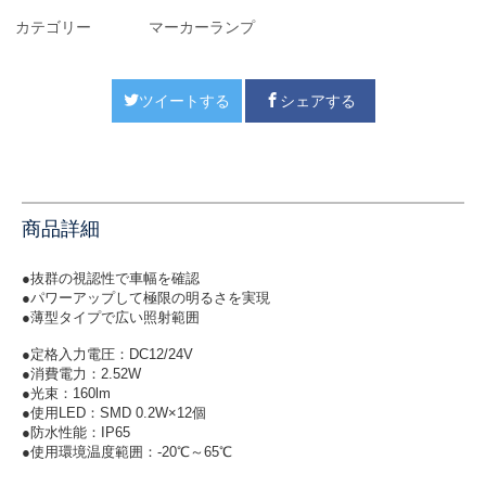
カテゴリー
マーカーランプ
ツイートする
シェアする
商品詳細
●抜群の視認性で車幅を確認
●パワーアップして極限の明るさを実現
●薄型タイプで広い照射範囲
●定格入力電圧：DC12/24V
●消費電力：2.52W
●光束：160lm
●使用LED：SMD 0.2W×12個
●防水性能：IP65
●使用環境温度範囲：-20℃～65℃