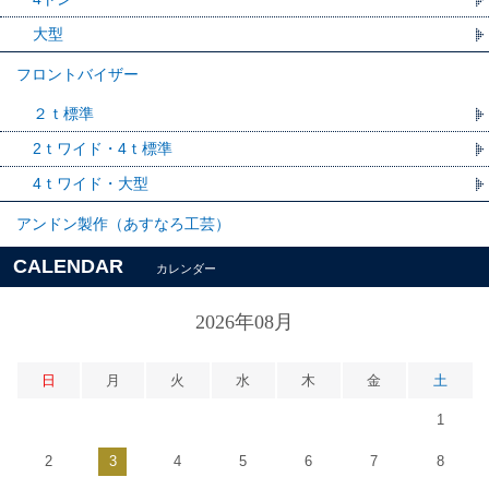
大型
フロントバイザー
２ｔ標準
2ｔワイド・4ｔ標準
4ｔワイド・大型
アンドン製作（あすなろ工芸）
CALENDAR
カレンダー
2026年08月
日
月
火
水
木
金
土
1
2
3
4
5
6
7
8