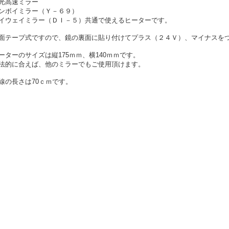
光高速ミラー
ンボイミラー（Ｙ－６９）
イウェイミラー（ＤＩ－５）共通で使えるヒーターです。
面テープ式ですので、鏡の裏面に貼り付けてプラス（２４Ｖ）、マイナスを
ーターのサイズは縦175ｍｍ、横140ｍｍです。
法的に合えば、他のミラーでもご使用頂けます。
線の長さは70ｃｍです。