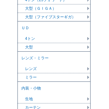
大型（ＧＩＧＡ）
大型（ファイブスターギガ）
ＵＤ
4トン
大型
レンズ・ミラー
レンズ
ミラー
内装・小物
生地
カーテン