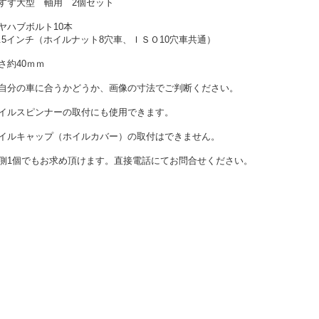
すず大型 軸用 2個セット
ヤハブボルト10本
2.5インチ（ホイルナット8穴車、ＩＳＯ10穴車共通）
さ約40ｍｍ
自分の車に合うかどうか、画像の寸法でご判断ください。
イルスピンナーの取付にも使用できます。
イルキャップ（ホイルカバー）の取付はできません。
側1個でもお求め頂けます。直接電話にてお問合せください。