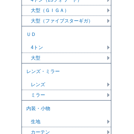
大型（ＧＩＧＡ）
大型（ファイブスターギガ）
ＵＤ
4トン
大型
レンズ・ミラー
レンズ
ミラー
内装・小物
生地
カーテン